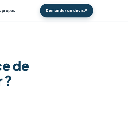
À propos
Demander un devis
↗
ce de
 ?