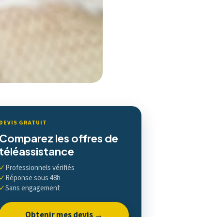
DEVIS GRATUIT
Comparez les offres de
téléassistance
✓
Professionnels vérifiés
✓
Réponse sous 48h
✓
Sans engagement
Obtenir mes devis →