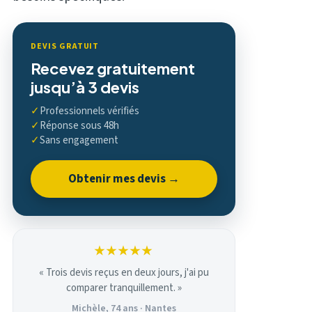
DEVIS GRATUIT
Recevez gratuitement
jusqu’à 3 devis
✓
Professionnels vérifiés
✓
Réponse sous 48h
✓
Sans engagement
Obtenir mes devis →
★★★★★
« Trois devis reçus en deux jours, j'ai pu
comparer tranquillement. »
Michèle, 74 ans · Nantes