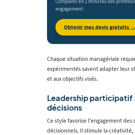
Comparez en 2 minutes des profession
engagement.
Obtenir mes devis gratuits 
Chaque situation managériale requie
expérimentés savent adapter leur s
et aux objectifs visés.
Leadership participatif 
décisions
Ce style favorise l’engagement des 
décisionnels. Il stimule la créativit