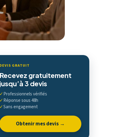
DEVIS GRATUIT
Recevez gratuitement
jusqu’à 3 devis
✓
Professionnels vérifiés
✓
Réponse sous 48h
✓
Sans engagement
Obtenir mes devis →