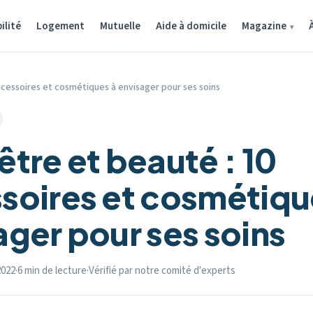
ilité
Logement
Mutuelle
Aide à domicile
Magazine
ccessoires et cosmétiques à envisager pour ses soins
tre et beauté : 10
soires et cosmétiqu
ager pour ses soins
2022
·
6 min de lecture
·
Vérifié par notre comité d'experts