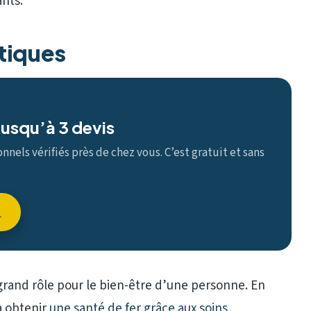
ants.
tiques
usqu’à 3 devis
nels vérifiés près de chez vous. C’est gratuit et sans
→
grand rôle pour le bien-être d’une personne. En
à obtenir
une santé de fer grâce aux soins