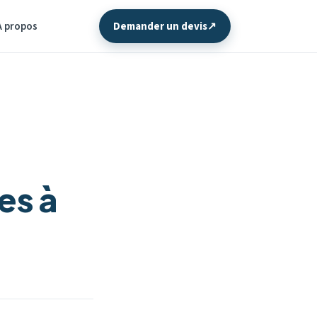
À propos
Demander un devis
↗
es à