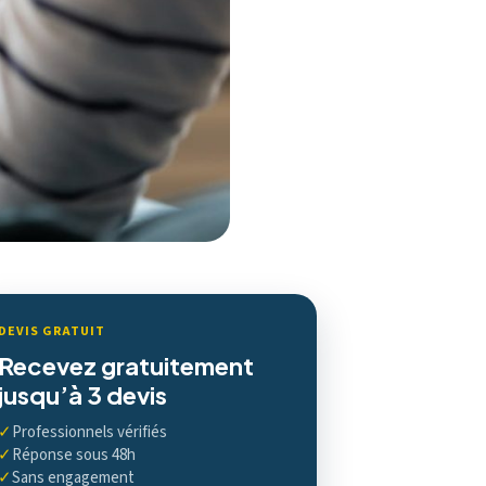
DEVIS GRATUIT
Recevez gratuitement
jusqu’à 3 devis
✓
Professionnels vérifiés
✓
Réponse sous 48h
✓
Sans engagement